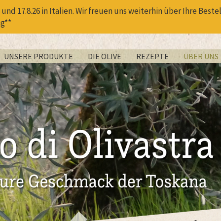
und 17.8.26 in Italien. Wir freuen uns weiterhin über Ihre Bes
ng**
UNSERE PRODUKTE
DIE OLIVE
REZEPTE
ÜBER UNS