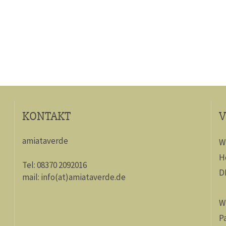
KONTAKT
V
amiataverde
W
H
Tel: 08370 2092016
D
mail: info(at)amiataverde.de
W
P