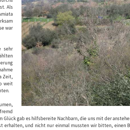
durchs
t. Als
Amiata
erksam
se war
e sehr
ählten
gerung
hnahme
 Zeit,
o weit
nten.
äumen,
 fremd
um Glück gab es hilfsbereite Nachbarn, die uns mit der anst
t erhalten, und nicht nur einmal mussten wir bitten, einen B