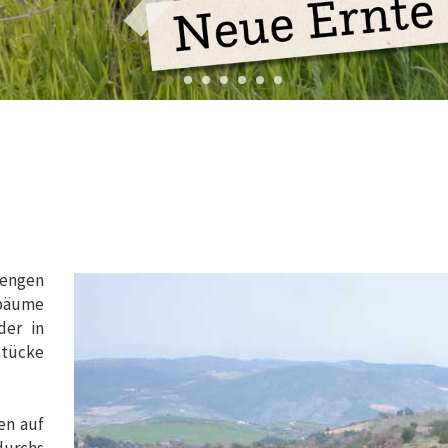
rengen
bäume
der in
tücke
en auf