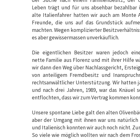
der Suche nach einem Familienbesitz, der 
Leben trägt und für uns absehbar bezahlbar is
alte Italienfahrer hatten wir auch am Monte 
Freunde, die uns auf das Grundstück aufm
machten. Wegen komplizierter Besitzverhältnis
es aber gewissermassen unverkäuflich.
Die eigentlichen Besitzer waren jedoch ein
nette Familie aus Florenz und mit ihrer Hilfe w
wir dann den Weg über Nachlassgericht, Erstei
von anteiligem Fremdbesitz und Inanspruc
rechtsanwältlicher Unterstützung. Wir hatten ja
und nach drei Jahren, 1989, war das Knäuel s
entflochten, dass wir zum Vertrag kommen kon
Unsere spontane Liebe galt den alten Olivenb
aber der Umgang mit ihnen war uns natürlich
und Italienisch konnten wir auch noch nicht. Z
So viele wie möglich wollten wir nach dem Fros