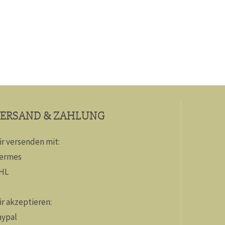
ERSAND & ZAHLUNG
ir versenden mit:
ermes
HL
ir akzeptieren:
aypal